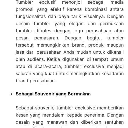
Tumbler exclusif menonjol sebagai media
promosi yang efektif karena kombinasi antara
fungsionalitas dan daya tarik visualnya. Dengan
desain tumbler yang elegan dan permukaan
tumbler dipoles dengan logo perusahaan atau
pesan pemasaran. Dengan begitu, tumbler
tersebut memungkinkan brand, produk maupun
jasa dari perusahaan Anda mudah untuk dikenali
oleh audiens. Ketika digunakan di tempat umum
atau di acara-acara, tumbler exclusive menjadi
saluran yang kuat untuk meningkatkan kesadaran
brand perusahaan.
Sebagai Souvenir yang Bermakna
Sebagai souvenir, tumbler exclusive memberikan
kesan yang mendalam kepada penerima. Dengan
desain yang menawan dan diberikan sentuhan