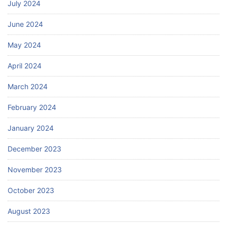
July 2024
June 2024
May 2024
April 2024
March 2024
February 2024
January 2024
December 2023
November 2023
October 2023
August 2023