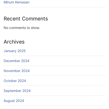
Minum Kemasan
Recent Comments
No comments to show.
Archives
January 2025
December 2024
November 2024
October 2024
September 2024
August 2024