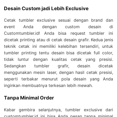
Desain Custom jadi Lebih Exclusive
Cetak tumbler exclusive sesuai dengan brand dan
event Anda dengan custom desain di
Customtumbler.id! Anda bisa request tumbler ini
dicetak printing atau di cetak desain grafir. Kedua jenis
teknik cetak ini memiliki kelebihan tersendiri, untuk
tumbler printing tentu desain bisa dicetak full color,
tidak luntur dengan kualitas cetak yang presisi.
Sedangkan tumbler grafir, desain dicetak
menggunakan mesin laser, dengan hasil cetak presisi,
seperti terbakar menurut pola desain yang Anda
inginkan membuatnya terkesan lebih mewah.
Tanpa Minimal Order
Kabar gembira selanjutnya, tumbler exclusive dari
customtumbler.id ini bisa Anda pesan tanpa minimal