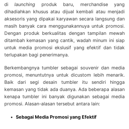
di
launching
produk baru, merchandise yang
dihadiahkan khusus atau dijual kembali atau menjadi
aksesoris yang dipakai karyawan secara langsung dan
masih banyak cara menggunakannuya untuk promosi.
Dengan produk berkualitas dengan tampilan mewah
ditambah kemasan yang cantik, wadah minum ini siap
untuk media promosi ekslusif yang efektif dan tidak
terlupakan bagi penerimanya.
Berkembangnya tumbler sebagai souvenir dan media
promosi, menuntutnya untuk dicustom lebih menarik.
Baik dari segi desain tumbler itu sendiri hingga
kemasan yang tidak ada duanya. Ada beberapa alasan
kenapa tumbler ini banyak digunakan sebagai media
promosi. Alasan-alasan tersebut antara lain:
Sebagai Media Promosi yang Efektif