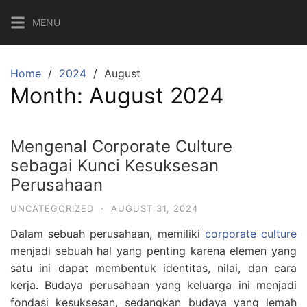
Skip
MENU
to
content
Home
2024
August
Month:
August 2024
Mengenal Corporate Culture
sebagai Kunci Kesuksesan
Perusahaan
UNCATEGORIZED
·
AUGUST 31, 2024
Dalam sebuah perusahaan, memiliki
corporate culture
menjadi sebuah hal yang penting karena elemen yang
satu ini dapat membentuk identitas, nilai, dan cara
kerja. Budaya perusahaan yang keluarga ini menjadi
fondasi kesuksesan, sedangkan budaya yang lemah