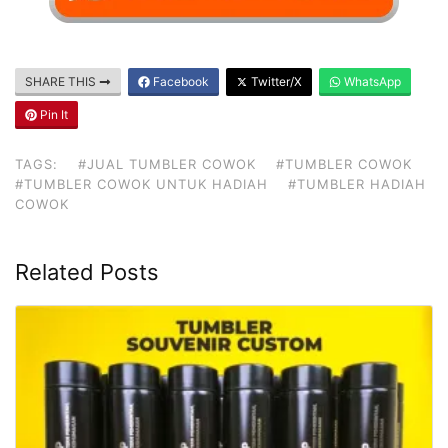
SHARE THIS
Facebook
Twitter/X
WhatsApp
Pin It
TAGS:
#JUAL TUMBLER COWOK
#TUMBLER COWOK
#TUMBLER COWOK UNTUK HADIAH
#TUMBLER HADIAH
COWOK
Related Posts