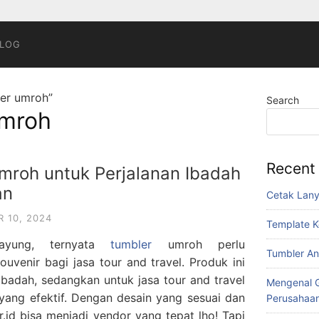
LOG
ler umroh”
Search
umroh
Recent
mroh untuk Perjalanan Ibadah
an
Cetak Lan
 10, 2024
Template K
ayung, ternyata
tumbler
umroh perlu
Tumbler An
ouvenir bagi jasa tour and travel. Produk ini
adah, sedangkan untuk jasa tour and travel
Mengenal G
yang efektif. Dengan desain yang sesuai dan
Perusahaa
.id bisa menjadi vendor yang tepat lho! Tapi