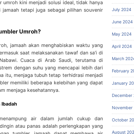
 umroh kini menjadi solusi ideal, tidak hanya
 jamaah tetapi juga sebagai pilihan souvenir
July 2024
June 2024
umbler Umroh?
May 2024
roh, jamaah akan menghabiskan waktu yang
April 2024
termasuk saat melaksanakan tawaf dan sa’i di
March 202
Nabawi. Cuaca di Arab Saudi, terutama di
strem dengan suhu yang mencapai lebih dari
February 2
na itu, menjaga tubuh tetap terhidrasi menjadi
bler memiliki beberapa kelebihan yang dapat
January 2
m menjaga kesehatannya.
December 
 Ibadah
November
menampung air dalam jumlah cukup dan
October 2
dingin atau panas adalah perlengkapan yang
August 20
gan tumbler, jamaah dapat membawa air