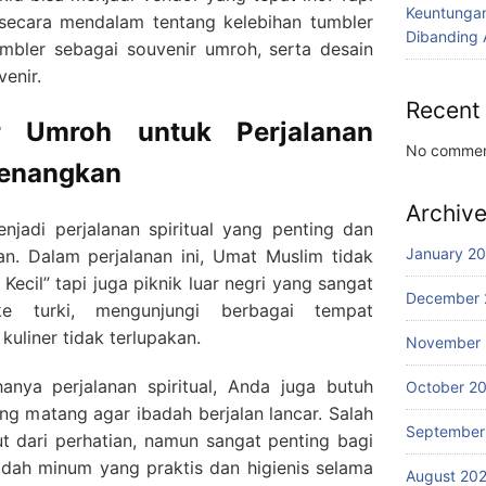
Keuntunga
 secara mendalam tentang kelebihan tumbler
Dibanding 
mbler sebagai souvenir umroh, serta desain
enir.
Recent
r Umroh untuk Perjalanan
No commen
yenangkan
Archiv
jadi perjalanan spiritual yang penting dan
January 2
an. Dalam perjalanan ini, Umat Muslim tidak
Kecil” tapi juga piknik luar negri yang sangat
December 
e turki, mengunjungi berbagai tempat
uliner tidak terlupakan.
November
nya perjalanan spiritual, Anda juga butuh
October 2
ang matang agar ibadah berjalan lancar. Salah
September
put dari perhatian, namun sangat penting bagi
ah minum yang praktis dan higienis selama
August 20