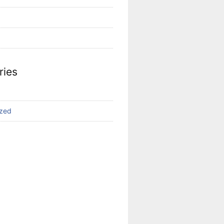
ries
ized