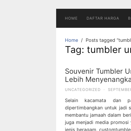
Skip
to
content
HOME
DAFTAR HARGA
B
Home
Posts tagged “tumb
Tag:
tumbler 
Souvenir Tumbler U
Lebih Menyenangk
UNCATEGORIZED
·
SEPTEMBER
Selain kacamata dan p
dipertimbangkan untuk jadi s
membantu jamaah dalam berib
juga menjadi media promosi 
jenis beragam, customtumbler