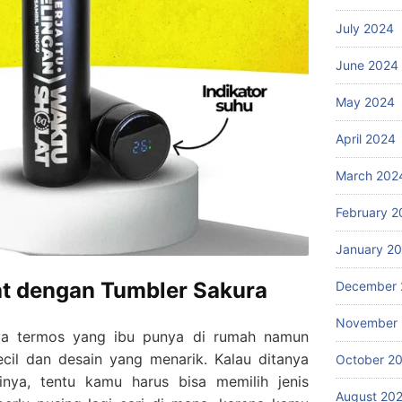
July 2024
June 2024
May 2024
April 2024
March 202
February 2
January 2
at dengan Tumbler Sakura
December 
November
nya termos yang ibu punya di rumah namun
cil dan desain yang menarik. Kalau ditanya
October 2
nya, tentu kamu harus bisa memilih jenis
August 20