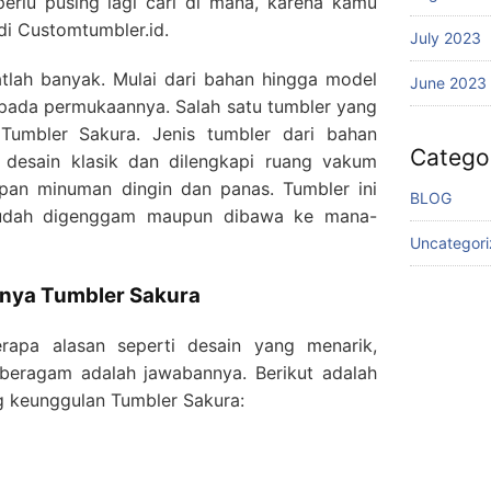
erlu pusing lagi cari di mana, karena kamu
di Customtumbler.id.
July 2023
tlah banyak. Mulai dari bahan hingga model
June 2023
pada permukaannya. Salah satu tumbler yang
Tumbler Sakura. Jenis tumbler dari bahan
Catego
n desain klasik dan dilengkapi ruang vakum
pan minuman dingin dan panas. Tumbler ini
BLOG
udah digenggam maupun dibawa ke mana-
Uncategor
nya Tumbler Sakura
rapa alasan seperti desain yang menarik,
r beragam adalah jawabannya. Berikut adalah
ng keunggulan Tumbler Sakura: