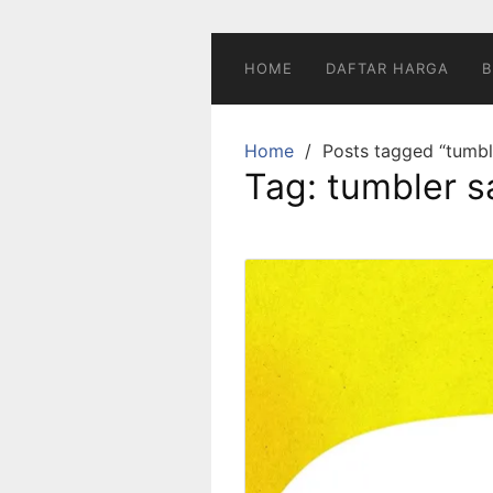
Skip
to
content
HOME
DAFTAR HARGA
B
Home
Posts tagged “tumbl
Tag:
tumbler s