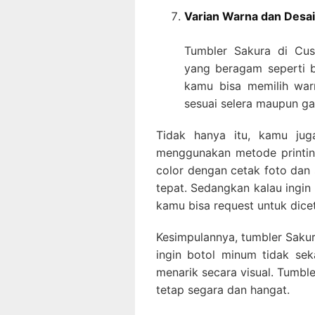
Varian Warna dan Desai
Tumbler Sakura di Cus
yang beragam seperti b
kamu bisa memilih war
sesuai selera maupun ga
Tidak hanya itu, kamu juga
menggunakan metode printing
color dengan cetak foto dan s
tepat. Sedangkan kalau ingin
kamu bisa request untuk dicet
Kesimpulannya, tumbler Sakur
ingin botol minum tidak seka
menarik secara visual. Tumbl
tetap segara dan hangat.