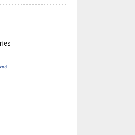
ries
ized