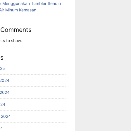
n Menggunakan Tumbler Sendiri
Air Minum Kemasan
 Comments
ts to show.
es
025
2024
 2024
024
 2024
24