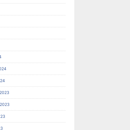
4
024
024
2023
 2023
023
23