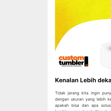
Kenalan Lebih dek
Tidak jarang kita ingin pu
dengan ukuran yang lebih ke
apakah bisa dan apa solusi