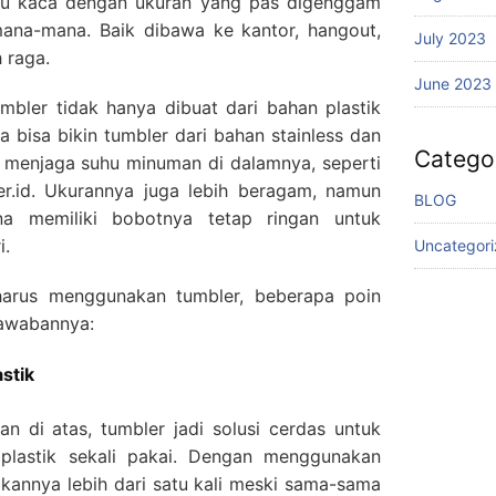
atau kaca dengan ukuran yang pas digenggam
na-mana. Baik dibawa ke kantor, hangout,
July 2023
 raga.
June 2023
umbler tidak hanya dibuat dari bahan plastik
 bisa bikin tumbler dari bahan stainless dan
Catego
 menjaga suhu minuman di dalamnya, seperti
r.id. Ukurannya juga lebih beragam, namun
BLOG
a memiliki bobotnya tetap ringan untuk
i.
Uncategor
harus menggunakan tumbler, beberapa poin
 jawabannya:
stik
– Tumbler Minum
n di atas, tumbler jadi solusi cerdas untuk
plastik sekali pakai. Dengan menggunakan
kannya lebih dari satu kali meski sama-sama