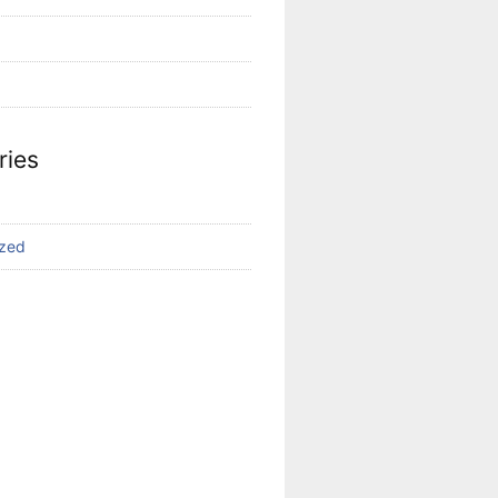
ries
ized