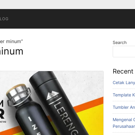
LOG
ler minum”
Search
minum
Recent
Cetak Lan
Template K
Tumbler An
Mengenal G
Perusahaa