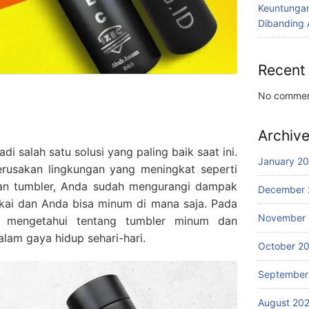
Keuntunga
Dibanding 
Recent
No commen
Archiv
i salah satu solusi yang paling baik saat ini.
January 2
erusakan lingkungan yang meningkat seperti
an tumbler, Anda sudah mengurangi dampak
December 
akai dan Anda bisa minum di mana saja. Pada
November
an mengetahui tentang tumbler minum dan
am gaya hidup sehari-hari.
October 2
September
August 20