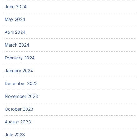
June 2024
May 2024
April 2024
March 2024
February 2024
January 2024
December 2023
November 2023
October 2023
August 2023
July 2023