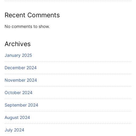
Recent Comments
No comments to show.
Archives
January 2025
December 2024
November 2024
October 2024
September 2024
August 2024
July 2024