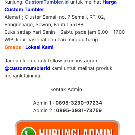
Kunjungi
CustomTumbler.id
untuk melihat
Harga
Custom Tumbler
Alamat ; Cluster Semail no. 7 Semail, RT. 02,
Bangunharjo, Sewon, Bantul 55188
Buka setiap hari Senin – Sabtu pada jam 9.00 – 17.00
WIB, libur nasional dan hari minggu tutup.
Gmaps :
Lokasi Kami
Jangan lupa untuk follow akun instagram
@customtumblerid
kami untuk melihat produk
menarik lainnya.
Kontak Admin :
Admin 1 :
0895-3230-97234
Admin 2
: 0895-3931-73759