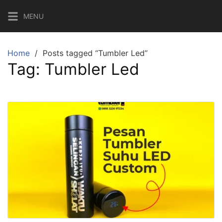
Skip
MENU
to
content
Home
Posts tagged “Tumbler Led”
Tag:
Tumbler Led