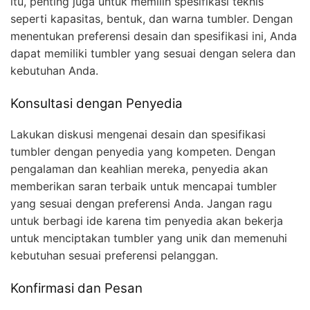
itu, penting juga untuk memilih spesifikasi teknis
seperti kapasitas, bentuk, dan warna tumbler. Dengan
menentukan preferensi desain dan spesifikasi ini, Anda
dapat memiliki tumbler yang sesuai dengan selera dan
kebutuhan Anda.
Konsultasi dengan Penyedia
Lakukan diskusi mengenai desain dan spesifikasi
tumbler dengan penyedia yang kompeten. Dengan
pengalaman dan keahlian mereka, penyedia akan
memberikan saran terbaik untuk mencapai tumbler
yang sesuai dengan preferensi Anda. Jangan ragu
untuk berbagi ide karena tim penyedia akan bekerja
untuk menciptakan tumbler yang unik dan memenuhi
kebutuhan sesuai preferensi pelanggan.
Konfirmasi dan Pesan