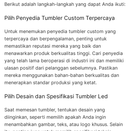
Berikut adalah langkah-langkah yang dapat Anda ikuti:
Pilih Penyedia Tumbler Custom Terpercaya
Untuk menemukan penyedia tumbler custom yang
terpercaya dan berpengalaman, penting untuk
memastikan reputasi mereka yang baik dan
menawarkan produk berkualitas tinggi. Cari penyedia
yang telah lama beroperasi di industri ini dan memiliki
ulasan positif dari pelanggan sebelumnya. Pastikan
mereka menggunakan bahan-bahan berkualitas dan
menerapkan standar produksi yang ketat.
Pilih Desain dan Spesifikasi Tumbler Led
Saat memesan tumbler, tentukan desain yang
diinginkan, seperti memilih apakah Anda ingin
menambahkan gambar, teks, atau logo khusus. Selain