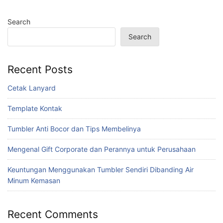
Search
Search
Recent Posts
Cetak Lanyard
Template Kontak
Tumbler Anti Bocor dan Tips Membelinya
Mengenal Gift Corporate dan Perannya untuk Perusahaan
Keuntungan Menggunakan Tumbler Sendiri Dibanding Air
Minum Kemasan
Recent Comments