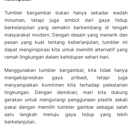
Tumbler bergambar bukan hanya sekadar wadah
minuman, tetapi juga simbol dari gaya hidup
berkelanjutan yang semakin berkembang di tengah
masyarakat modern. Dengan desain yang menarik dan
pesan yang kuat tentang keberlanjutan, tumbler ini
dapat menginspirasi kita untuk memilih alternatif yang
ramah lingkungan dalam kehidupan sehari-hari.
Menggunakan tumbler bergambar, kita tidak hanya
mengekspresikan gaya pribadi, tetapi juga
menyampaikan komitmen kita terhadap pelestarian
lingkungan. Dengan demikian, mari kita dukung
gerakan untuk mengurangi penggunaan plastik sekali
pakai dengan memilih tumbler gambar sebagai salah
satu langkah menuju gaya hidup yang lebih
berkelanjutan.