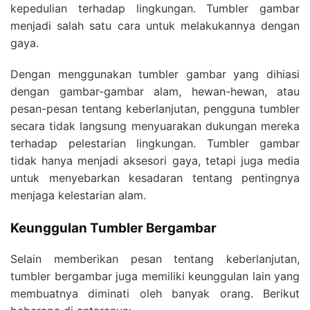
kepedulian terhadap lingkungan. Tumbler gambar
menjadi salah satu cara untuk melakukannya dengan
gaya.
Dengan menggunakan tumbler gambar yang dihiasi
dengan gambar-gambar alam, hewan-hewan, atau
pesan-pesan tentang keberlanjutan, pengguna tumbler
secara tidak langsung menyuarakan dukungan mereka
terhadap pelestarian lingkungan. Tumbler gambar
tidak hanya menjadi aksesori gaya, tetapi juga media
untuk menyebarkan kesadaran tentang pentingnya
menjaga kelestarian alam.
Keunggulan Tumbler Bergambar
Selain memberikan pesan tentang keberlanjutan,
tumbler bergambar juga memiliki keunggulan lain yang
membuatnya diminati oleh banyak orang. Berikut