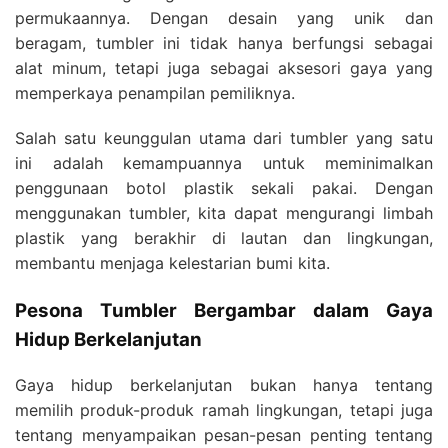
permukaannya. Dengan desain yang unik dan
beragam, tumbler ini tidak hanya berfungsi sebagai
alat minum, tetapi juga sebagai aksesori gaya yang
memperkaya penampilan pemiliknya.
Salah satu keunggulan utama dari tumbler yang satu
ini adalah kemampuannya untuk meminimalkan
penggunaan botol plastik sekali pakai. Dengan
menggunakan tumbler, kita dapat mengurangi limbah
plastik yang berakhir di lautan dan lingkungan,
membantu menjaga kelestarian bumi kita.
Pesona Tumbler Bergambar dalam Gaya
Hidup Berkelanjutan
Gaya hidup berkelanjutan bukan hanya tentang
memilih produk-produk ramah lingkungan, tetapi juga
tentang menyampaikan pesan-pesan penting tentang