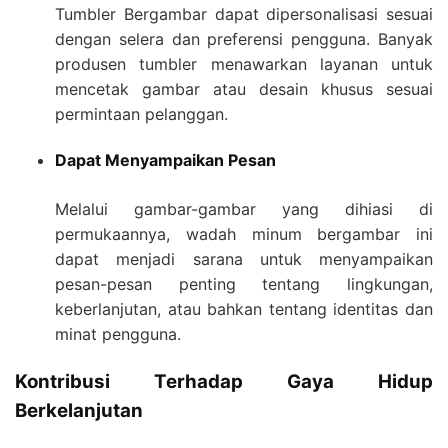
Tumbler Bergambar dapat dipersonalisasi sesuai
dengan selera dan preferensi pengguna. Banyak
produsen tumbler menawarkan layanan untuk
mencetak gambar atau desain khusus sesuai
permintaan pelanggan.
Dapat Menyampaikan Pesan
Melalui gambar-gambar yang dihiasi di
permukaannya, wadah minum bergambar ini
dapat menjadi sarana untuk menyampaikan
pesan-pesan penting tentang lingkungan,
keberlanjutan, atau bahkan tentang identitas dan
minat pengguna.
Kontribusi Terhadap Gaya Hidup
Berkelanjutan