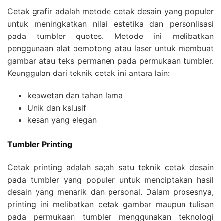
Cetak grafir adalah metode cetak desain yang populer
untuk meningkatkan nilai estetika dan personlisasi
pada tumbler quotes. Metode ini melibatkan
penggunaan alat pemotong atau laser untuk membuat
gambar atau teks permanen pada permukaan tumbler.
Keunggulan dari teknik cetak ini antara lain:
keawetan dan tahan lama
Unik dan kslusif
kesan yang elegan
Tumbler Printing
Cetak printing adalah sa;ah satu teknik cetak desain
pada tumbler yang populer untuk menciptakan hasil
desain yang menarik dan personal. Dalam prosesnya,
printing ini melibatkan cetak gambar maupun tulisan
pada permukaan tumbler menggunakan teknologi