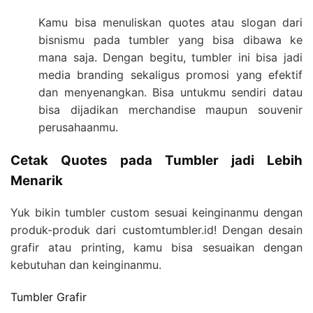
Kamu bisa menuliskan quotes atau slogan dari
bisnismu pada tumbler yang bisa dibawa ke
mana saja. Dengan begitu, tumbler ini bisa jadi
media branding sekaligus promosi yang efektif
dan menyenangkan. Bisa untukmu sendiri datau
bisa dijadikan merchandise maupun souvenir
perusahaanmu.
Cetak Quotes pada Tumbler jadi Lebih
Menarik
Yuk bikin tumbler custom sesuai keinginanmu dengan
produk-produk dari customtumbler.id! Dengan desain
grafir atau printing, kamu bisa sesuaikan dengan
kebutuhan dan keinginanmu.
Tumbler Grafir