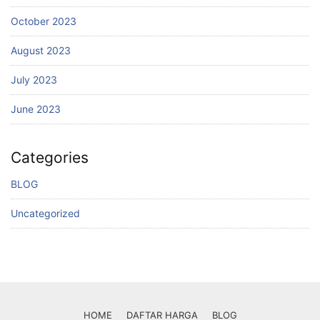
October 2023
August 2023
July 2023
June 2023
Categories
BLOG
Uncategorized
HOME
DAFTAR HARGA
BLOG