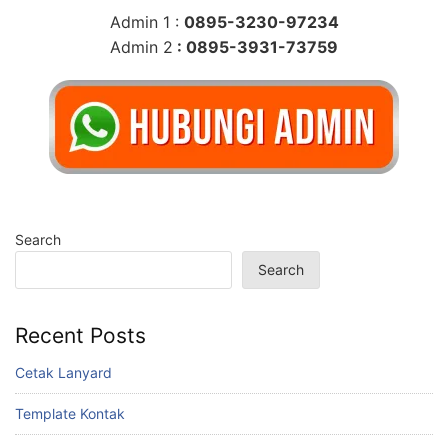
Admin 1 :
0895-3230-97234
Admin 2
: 0895-3931-73759
Search
Search
Recent Posts
Cetak Lanyard
Template Kontak