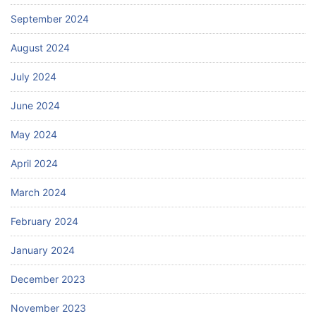
September 2024
August 2024
July 2024
June 2024
May 2024
April 2024
March 2024
February 2024
January 2024
December 2023
November 2023