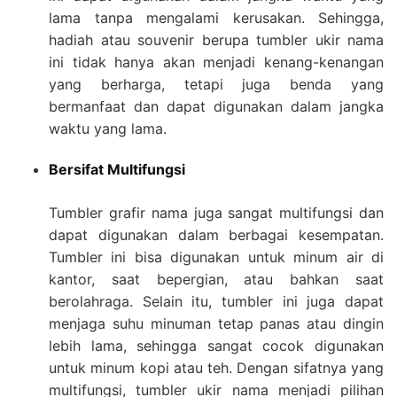
lama tanpa mengalami kerusakan. Sehingga,
hadiah atau souvenir berupa tumbler ukir nama
ini tidak hanya akan menjadi kenang-kenangan
yang berharga, tetapi juga benda yang
bermanfaat dan dapat digunakan dalam jangka
waktu yang lama.
Bersifat Multifungsi
Tumbler grafir nama juga sangat multifungsi dan
dapat digunakan dalam berbagai kesempatan.
Tumbler ini bisa digunakan untuk minum air di
kantor, saat bepergian, atau bahkan saat
berolahraga. Selain itu, tumbler ini juga dapat
menjaga suhu minuman tetap panas atau dingin
lebih lama, sehingga sangat cocok digunakan
untuk minum kopi atau teh. Dengan sifatnya yang
multifungsi, tumbler ukir nama menjadi pilihan