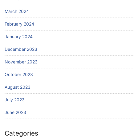
March 2024
February 2024
January 2024
December 2023
November 2023
October 2023
August 2023
July 2023
June 2023
Categories