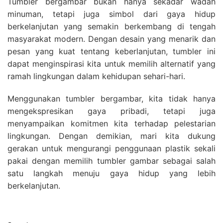
Tumbler bergambar bukan hanya sekadar wadah
minuman, tetapi juga simbol dari gaya hidup
berkelanjutan yang semakin berkembang di tengah
masyarakat modern. Dengan desain yang menarik dan
pesan yang kuat tentang keberlanjutan, tumbler ini
dapat menginspirasi kita untuk memilih alternatif yang
ramah lingkungan dalam kehidupan sehari-hari.
Menggunakan tumbler bergambar, kita tidak hanya
mengekspresikan gaya pribadi, tetapi juga
menyampaikan komitmen kita terhadap pelestarian
lingkungan. Dengan demikian, mari kita dukung
gerakan untuk mengurangi penggunaan plastik sekali
pakai dengan memilih tumbler gambar sebagai salah
satu langkah menuju gaya hidup yang lebih
berkelanjutan.