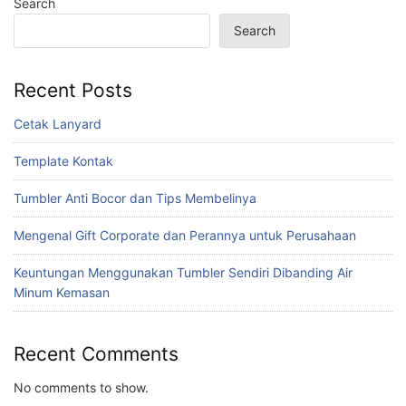
Search
Search
Recent Posts
Cetak Lanyard
Template Kontak
Tumbler Anti Bocor dan Tips Membelinya
Mengenal Gift Corporate dan Perannya untuk Perusahaan
Keuntungan Menggunakan Tumbler Sendiri Dibanding Air
Minum Kemasan
Recent Comments
No comments to show.