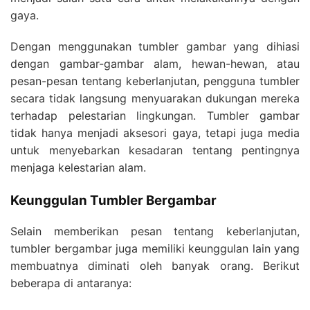
gaya.
Dengan menggunakan tumbler gambar yang dihiasi
dengan gambar-gambar alam, hewan-hewan, atau
pesan-pesan tentang keberlanjutan, pengguna tumbler
secara tidak langsung menyuarakan dukungan mereka
terhadap pelestarian lingkungan. Tumbler gambar
tidak hanya menjadi aksesori gaya, tetapi juga media
untuk menyebarkan kesadaran tentang pentingnya
menjaga kelestarian alam.
Keunggulan Tumbler Bergambar
Selain memberikan pesan tentang keberlanjutan,
tumbler bergambar juga memiliki keunggulan lain yang
membuatnya diminati oleh banyak orang. Berikut
beberapa di antaranya: