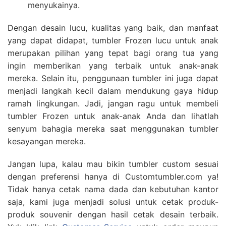
menyukainya.
Dengan desain lucu, kualitas yang baik, dan manfaat
yang dapat didapat, tumbler Frozen lucu untuk anak
merupakan pilihan yang tepat bagi orang tua yang
ingin memberikan yang terbaik untuk anak-anak
mereka. Selain itu, penggunaan tumbler ini juga dapat
menjadi langkah kecil dalam mendukung gaya hidup
ramah lingkungan. Jadi, jangan ragu untuk membeli
tumbler Frozen untuk anak-anak Anda dan lihatlah
senyum bahagia mereka saat menggunakan tumbler
kesayangan mereka.
Jangan lupa, kalau mau bikin tumbler custom sesuai
dengan preferensi hanya di Customtumbler.com ya!
Tidak hanya cetak nama dada dan kebutuhan kantor
saja, kami juga menjadi solusi untuk cetak produk-
produk souvenir dengan hasil cetak desain terbaik.