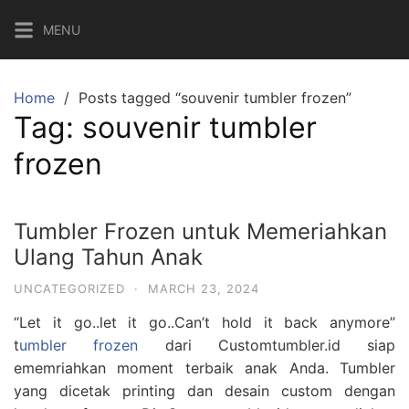
Skip
MENU
to
content
Home
Posts tagged “souvenir tumbler frozen”
Tag:
souvenir tumbler
frozen
Tumbler Frozen untuk Memeriahkan
Ulang Tahun Anak
UNCATEGORIZED
·
MARCH 23, 2024
“Let it go..let it go..Can’t hold it back anymore”
t
umbler frozen
dari Customtumbler.id siap
ememriahkan moment terbaik anak Anda. Tumbler
yang dicetak printing dan desain custom dengan