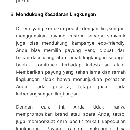
positif.
Mendukung Kesadaran Lingkungan
Di era yang semakin peduli dengan lingkungan,
menggunakan payung custom sebagai souvenir
juga bisa mendukung kampanye eco-friendly.
Anda bisa memilih payung yang dibuat dari
bahan daur ulang atau ramah lingkungan sebagai
bentuk komitmen terhadap kelestarian alam.
Memberikan payung yang tahan lama dan ramah
lingkungan tidak hanya menunjukkan perhatian
Anda pada peserta, tetapi juga pada
keberlangsungan lingkungan.
Dengan cara ini, Anda tidak hanya
mempromosikan brand atau acara Anda, tetapi
juga memperkuat citra positif terkait kepedulian
lingkungan. Payung ramah lingkungan bisa