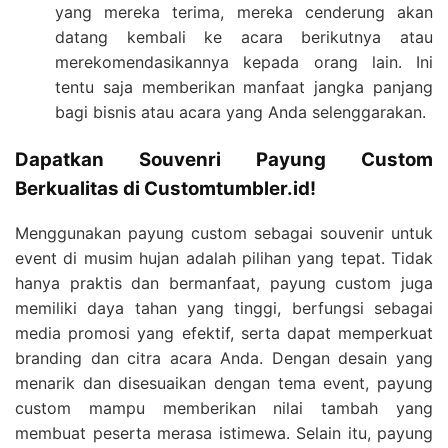
yang mereka terima, mereka cenderung akan
datang kembali ke acara berikutnya atau
merekomendasikannya kepada orang lain. Ini
tentu saja memberikan manfaat jangka panjang
bagi bisnis atau acara yang Anda selenggarakan.
Dapatkan Souvenri Payung Custom
Berkualitas di Customtumbler.id!
Menggunakan payung custom sebagai souvenir untuk
event di musim hujan adalah pilihan yang tepat. Tidak
hanya praktis dan bermanfaat, payung custom juga
memiliki daya tahan yang tinggi, berfungsi sebagai
media promosi yang efektif, serta dapat memperkuat
branding dan citra acara Anda. Dengan desain yang
menarik dan disesuaikan dengan tema event, payung
custom mampu memberikan nilai tambah yang
membuat peserta merasa istimewa. Selain itu, payung