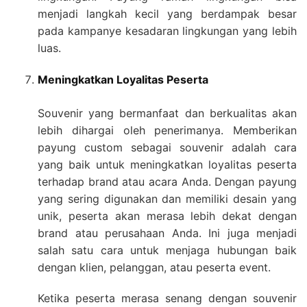
menjadi langkah kecil yang berdampak besar
pada kampanye kesadaran lingkungan yang lebih
luas.
Meningkatkan Loyalitas Peserta
Souvenir yang bermanfaat dan berkualitas akan
lebih dihargai oleh penerimanya. Memberikan
payung custom sebagai souvenir adalah cara
yang baik untuk meningkatkan loyalitas peserta
terhadap brand atau acara Anda. Dengan payung
yang sering digunakan dan memiliki desain yang
unik, peserta akan merasa lebih dekat dengan
brand atau perusahaan Anda. Ini juga menjadi
salah satu cara untuk menjaga hubungan baik
dengan klien, pelanggan, atau peserta event.
Ketika peserta merasa senang dengan souvenir