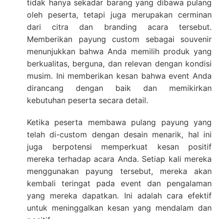
tidak hanya sekadar barang yang dibawa pulang
oleh peserta, tetapi juga merupakan cerminan
dari citra dan branding acara tersebut.
Memberikan payung custom sebagai souvenir
menunjukkan bahwa Anda memilih produk yang
berkualitas, berguna, dan relevan dengan kondisi
musim. Ini memberikan kesan bahwa event Anda
dirancang dengan baik dan memikirkan
kebutuhan peserta secara detail.
Ketika peserta membawa pulang payung yang
telah di-custom dengan desain menarik, hal ini
juga berpotensi memperkuat kesan positif
mereka terhadap acara Anda. Setiap kali mereka
menggunakan payung tersebut, mereka akan
kembali teringat pada event dan pengalaman
yang mereka dapatkan. Ini adalah cara efektif
untuk meninggalkan kesan yang mendalam dan