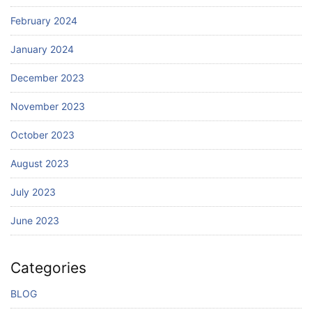
February 2024
January 2024
December 2023
November 2023
October 2023
August 2023
July 2023
June 2023
Categories
BLOG