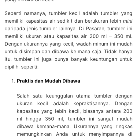
Seperti namanya, tumbler kecil adalah tumbler yang
memiliki kapasitas air sedikit dan berukuran lebih
mini
daripada jenis tumbler lainnya. Di Pasaran, tumbler ini
memiliki ukuran atau kapasitas air 200 ml – 350 ml.
Dengan ukurannya yang kecil, wadah minum ini mudah
untuk disimpan dan dibawa ke mana saja. Tidak hanya
itu, tumbler ini juga punya banyak keuntungan untuk
dipilih, seperti:
Praktis dan Mudah Dibawa
Salah satu keunggulan utama tumbler dengan
ukuran kecil adalah kepraktisannya. Dengan
kapasitas yang lebih kecil, biasanya antara 200
ml hingga 350 ml, tumbler ini sangat mudah
dibawa kemana-mana. Ukurannya yang ringkas
memungkinkan Anda untuk menyimpannya di