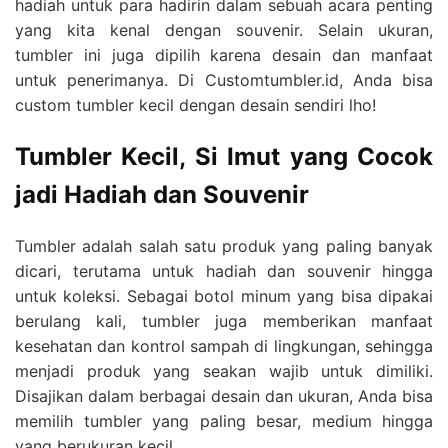
hadiah untuk para hadirin dalam sebuah acara penting
yang kita kenal dengan souvenir. Selain ukuran,
tumbler ini juga dipilih karena desain dan manfaat
untuk penerimanya. Di Customtumbler.id, Anda bisa
custom tumbler kecil dengan desain sendiri lho!
Tumbler Kecil, Si Imut yang Cocok
jadi Hadiah dan Souvenir
Tumbler adalah salah satu produk yang paling banyak
dicari, terutama untuk hadiah dan souvenir hingga
untuk koleksi. Sebagai botol minum yang bisa dipakai
berulang kali, tumbler juga memberikan manfaat
kesehatan dan kontrol sampah di lingkungan, sehingga
menjadi produk yang seakan wajib untuk dimiliki.
Disajikan dalam berbagai desain dan ukuran, Anda bisa
memilih tumbler yang paling besar, medium hingga
yang berukuran kecil.