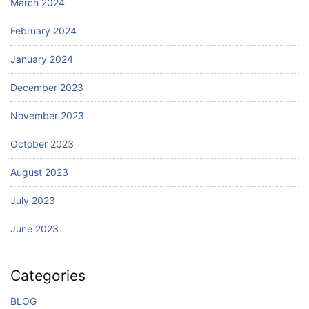
March 2024
February 2024
January 2024
December 2023
November 2023
October 2023
August 2023
July 2023
June 2023
Categories
BLOG