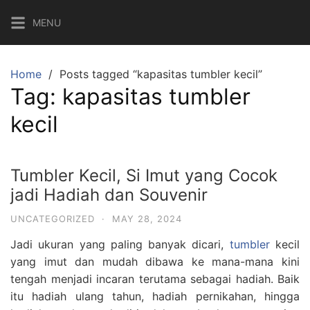
Skip
MENU
to
content
Home
Posts tagged “kapasitas tumbler kecil”
Tag:
kapasitas tumbler
kecil
Tumbler Kecil, Si Imut yang Cocok
jadi Hadiah dan Souvenir
UNCATEGORIZED
·
MAY 28, 2024
Jadi ukuran yang paling banyak dicari,
tumbler
kecil
yang imut dan mudah dibawa ke mana-mana kini
tengah menjadi incaran terutama sebagai hadiah. Baik
itu hadiah ulang tahun, hadiah pernikahan, hingga