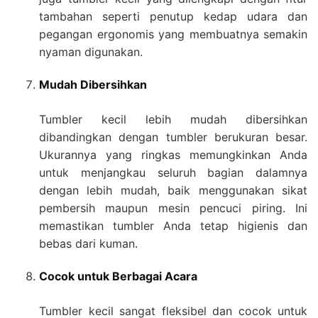
tambahan seperti penutup kedap udara dan
pegangan ergonomis yang membuatnya semakin
nyaman digunakan.
Mudah Dibersihkan
Tumbler kecil lebih mudah dibersihkan
dibandingkan dengan tumbler berukuran besar.
Ukurannya yang ringkas memungkinkan Anda
untuk menjangkau seluruh bagian dalamnya
dengan lebih mudah, baik menggunakan sikat
pembersih maupun mesin pencuci piring. Ini
memastikan tumbler Anda tetap higienis dan
bebas dari kuman.
Cocok untuk Berbagai Acara
Tumbler kecil sangat fleksibel dan cocok untuk