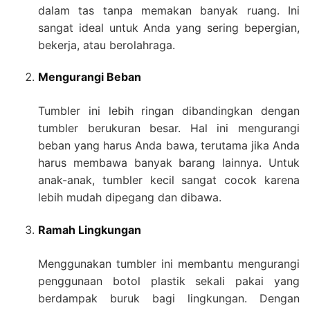
dalam tas tanpa memakan banyak ruang. Ini
sangat ideal untuk Anda yang sering bepergian,
bekerja, atau berolahraga.
Mengurangi Beban
Tumbler ini lebih ringan dibandingkan dengan
tumbler berukuran besar. Hal ini mengurangi
beban yang harus Anda bawa, terutama jika Anda
harus membawa banyak barang lainnya. Untuk
anak-anak, tumbler kecil sangat cocok karena
lebih mudah dipegang dan dibawa.
Ramah Lingkungan
Menggunakan tumbler ini membantu mengurangi
penggunaan botol plastik sekali pakai yang
berdampak buruk bagi lingkungan. Dengan