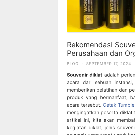
Rekomendasi Souveni
Perusahaan dan Or
BLOG
·
SEPTEMBER 17, 2024
Souvenir diklat
adalah perlen
acara dari sebuah instansi
memberikan pelatihan dan p
produk yang bermanfaat, ba
acara tersebut.
Cetak Tumble
mengingatkan peserta diklat 
artikel ini, kita akan memb
kegiatan diklat, jenis souven
souvenir yang tepat untuk keg