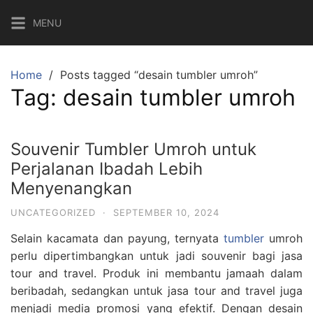
Skip
MENU
to
content
Home
Posts tagged “desain tumbler umroh”
Tag:
desain tumbler umroh
Souvenir Tumbler Umroh untuk
Perjalanan Ibadah Lebih
Menyenangkan
UNCATEGORIZED
·
SEPTEMBER 10, 2024
Selain kacamata dan payung, ternyata
tumbler
umroh
perlu dipertimbangkan untuk jadi souvenir bagi jasa
tour and travel. Produk ini membantu jamaah dalam
beribadah, sedangkan untuk jasa tour and travel juga
menjadi media promosi yang efektif. Dengan desain