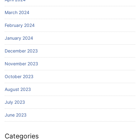
March 2024
February 2024
January 2024
December 2023
November 2023
October 2023
August 2023
July 2023
June 2023
Categories