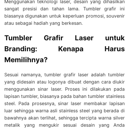
Menggunakan teknologi laser, desain yang dihasilkan
sangat presisi dan tahan lama. Tumbler grafir ini
biasanya digunakan untuk keperluan promosi, souvenir
atau sebagai hadiah yang berkesan.
Tumbler Grafir Laser untuk
Branding: Kenapa Harus
Memilihnya?
Sesuai namanya, tumbler grafir laser adalah tumbler
yang didesain atau logonya dibuat dengan cara diukir
menggunakan sinar laser. Proses ini dilakukan pada
lapisan tumbler, biasanya pada bahan tumbler stainless
steel. Pada prosesnya, sinar laser membakar lapisan
luar sehingga warna asli stainless steel yang berada di
bawahnya akan terlihat, sehingga tercipta warna silver
metalik yang mengukir sesuai desain yang Anda