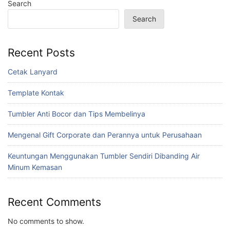
Search
Search
Recent Posts
Cetak Lanyard
Template Kontak
Tumbler Anti Bocor dan Tips Membelinya
Mengenal Gift Corporate dan Perannya untuk Perusahaan
Keuntungan Menggunakan Tumbler Sendiri Dibanding Air
Minum Kemasan
Recent Comments
No comments to show.