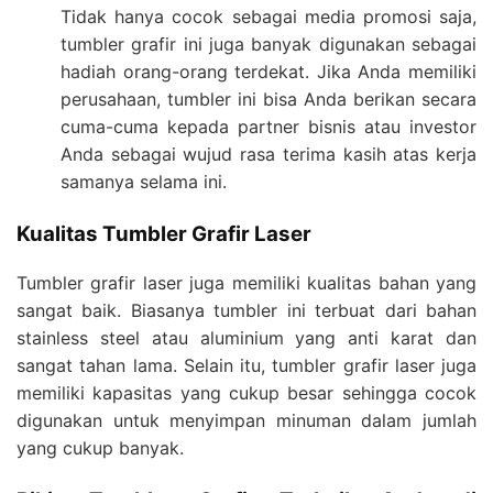
Tidak hanya cocok sebagai media promosi saja,
tumbler grafir ini juga banyak digunakan sebagai
hadiah orang-orang terdekat. Jika Anda memiliki
perusahaan, tumbler ini bisa Anda berikan secara
cuma-cuma kepada partner bisnis atau investor
Anda sebagai wujud rasa terima kasih atas kerja
samanya selama ini.
Kualitas Tumbler Grafir Laser
Tumbler grafir laser juga memiliki kualitas bahan yang
sangat baik. Biasanya tumbler ini terbuat dari bahan
stainless steel atau aluminium yang anti karat dan
sangat tahan lama. Selain itu, tumbler grafir laser juga
memiliki kapasitas yang cukup besar sehingga cocok
digunakan untuk menyimpan minuman dalam jumlah
yang cukup banyak.