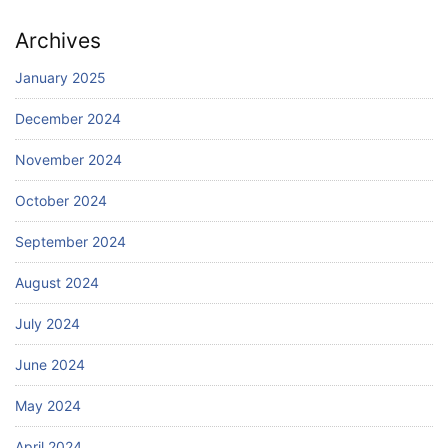
Archives
January 2025
December 2024
November 2024
October 2024
September 2024
August 2024
July 2024
June 2024
May 2024
April 2024